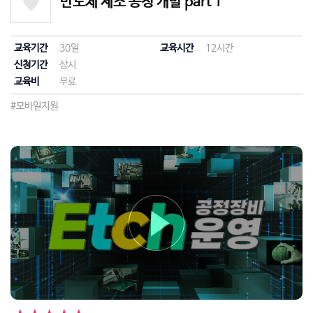
반도체 제조 공정 개발 part 1
교육기간
30일
교육시간
12시간
신청기간
상시
교육비
무료
#모바일지원